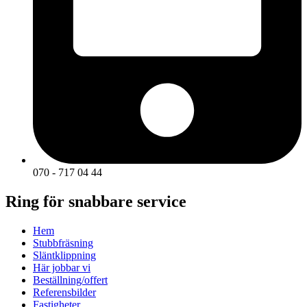
070 - 717 04 44
Ring för snabbare service
Hem
Stubbfräsning
Släntklippning
Här jobbar vi
Beställning/offert
Referensbilder
Fastigheter