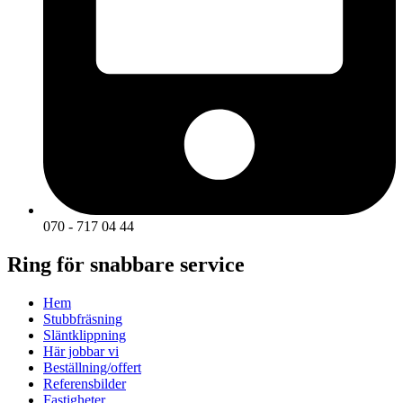
070 - 717 04 44
Ring för snabbare service
Hem
Stubbfräsning
Släntklippning
Här jobbar vi
Beställning/offert
Referensbilder
Fastigheter